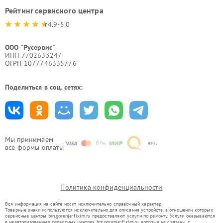
Рейтинг сервисного центра
4.9-5.0
ООО "Русервис"
ИНН 7702633247
ОГРН 1077746335776
Поделиться в соц. сетях:
Мы принимаем
все формы оплаты
Политика конфиденциальности
Вся информация на сайте носит исключительно справочный характер.
Товарные знаки используются исключительно для описания устройств, в отношении которых
сервисные центры brn.gorenje-fixim.ru предоставляют услуги по ремонту. Услуги оказываются
в неавторизованных сервисных центрах brn.gorenje-fixim.ru, которые не связаны с