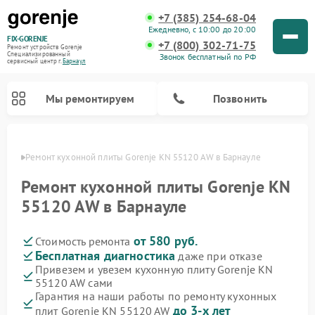
+7 (385) 254-68-04
Ежедневно, с 10:00 до 20:00
FIX-GORENJE
+7 (800) 302-71-75
Ремонт устройств Gorenje
Специализированный
Звонок бесплатный по РФ
cервисный центр г.
Барнаул
Мы ремонтируем
Позвонить
авная
Ремонт кухонной плиты Gorenje KN 55120 AW в Барнауле
Ремонт кухонной плиты Gorenje KN
55120 AW в Барнауле
от 580 руб.
Стоимость ремонта
Бесплатная диагностика
даже при отказе
Привезем и увезем кухонную плиту Gorenje KN
55120 AW сами
Ремонт варочных панелей Gorenje
Ремонт посудомоечных машин Gorenje
Ремонт парогенераторов Gorenje
Ремонт духовых шкафов Gorenje
Ремонт водонагревателей Gorenje
Ремонт микроволновых печей Gorenje
Ремонт стиральных машин Gorenje
Гарантия на наши работы по ремонту кухонных
до 3-х лет
плит Gorenje KN 55120 AW