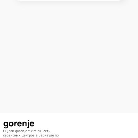
СЦ brn.gorenje-fixim.ru - сеть
сервисных центров в Барнауле по