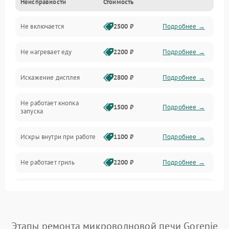
Неисправности
Стоимость
Дверца и корпус
Не включается
2500 ₽
Подробнее →
Механика и внутренние элементы
Не нагревает еду
2200 ₽
Подробнее →
Механические повреждения
Искажение дисплея
2800 ₽
Подробнее →
Питание и запуск
Не работает кнопка
Нагрев и приготовление
1500 ₽
Подробнее →
запуска
Программное обеспечение
Искры внутри при работе
1100 ₽
Подробнее →
Не работает гриль
2200 ₽
Подробнее →
Перегрев или отключение
2400 ₽
Подробнее →
во время работы
Появление запаха гари
2400 ₽
Подробнее →
Этапы ремонта микроволновой печи Gorenje