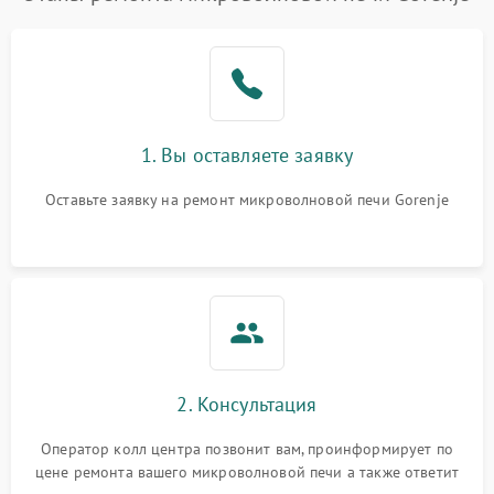
Проблемы с вентилятором
2000 ₽
Подробнее →
Поломка системы
2200 ₽
Подробнее →
охлаждения
1. Вы оставляете заявку
Не работают сенсорные
2400 ₽
Подробнее →
кнопки
Оставьте заявку на ремонт микроволновой печи Gorenje
Не горит подсветка
2000 ₽
Подробнее →
Сломался трансформатор
1000 ₽
Подробнее →
2. Консультация
Оператор колл центра позвонит вам, проинформирует по
цене ремонта вашего микроволновой печи а также ответит