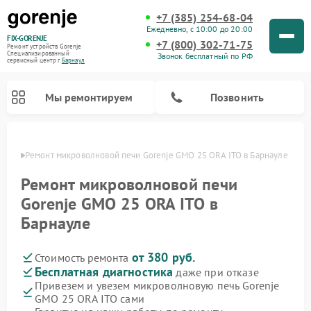
+7 (385) 254-68-04
Ежедневно, с 10:00 до 20:00
FIX-GORENJE
+7 (800) 302-71-75
Ремонт устройств Gorenje
Специализированный
Звонок бесплатный по РФ
cервисный центр г.
Барнаул
Мы ремонтируем
Позвонить
науле
Ремонт микроволновой печи Gorenje GMO 25 ORA ITO в Барнауле
Ремонт микроволновой печи
Gorenje GMO 25 ORA ITO в
Барнауле
от 380 руб.
Стоимость ремонта
Бесплатная диагностика
даже при отказе
Привезем и увезем микроволновую печь Gorenje
Ремонт варочных панелей Gorenje
Ремонт посудомоечных машин Gorenje
Ремонт стиральных машин Gorenje
Ремонт духовых шкафов Gorenje
Ремонт водонагревателей Gorenje
Ремонт парогенераторов Gorenje
GMO 25 ORA ITO сами