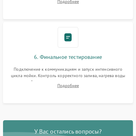
Подробнее
сборка корпуса и установка датчика поплавка.
6. Финальное тестирование
Подключение к коммуникациям и запуск интенсивного
цикла мойки. Контроль корректного залива, нагрева воды
до нужной температуры, отсутствия посторонних шумов,
Подробнее
штатного слива и абсолютной сухости в поддоне.
У Вас остались вопросы?