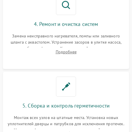
4. Ремонт и очистка систем
Замена неисправного нагревателя, помпы или заливного
шланга с аквастопом. Устранение засоров в улитке насоса,
патрубках и фильтрах. Компонентный ремонт платы
Подробнее
управления, восстановление поврежденной проводки.
5. Сборка и контроль герметичности
Монтаж всех узлов на штатные места. Установка новых
уплотнителей дверцы и патрубков для исключения протечек.
Надежная фиксация хомутов гидравлической системы,