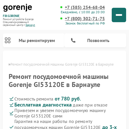
+7 (385) 254-68-04
Ежедневно, с 10:00 до 20:00
FIX-GORENJE
+7 (800) 302-71-75
Ремонт устройств Gorenje
Специализированный
Звонок бесплатный по РФ
cервисный центр г.
Барнаул
Мы ремонтируем
Позвонить
науле
Ремонт посудомоечной машины Gorenje GI53120E в Барнауле
Ремонт посудомоечной машины
Gorenje GI53120E в Барнауле
от 780 руб.
Стоимость ремонта
Бесплатная диагностика
даже при отказе
Привезем и увезем посудомоечную машину
Gorenje GI53120E сами
Ремонт варочных панелей Gorenje
Ремонт водонагревателей Gorenje
Ремонт микроволновых печей Gorenje
Ремонт стиральных машин Gorenje
Ремонт духовых шкафов Gorenje
Ремонт парогенераторов Gorenje
Гарантия на наши работы по ремонту
до 3-х
посудомоечных машин Gorenje GI53120E