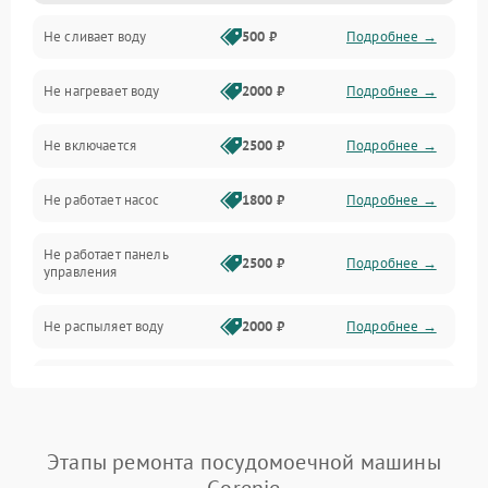
Не сливает воду
500 ₽
Подробнее →
Электропитание
Не нагревает воду
2000 ₽
Подробнее →
Датчики
Не включается
2500 ₽
Подробнее →
Нагрев
Не работает насос
1800 ₽
Подробнее →
Вода
Не работает панель
Гигиена
2500 ₽
Подробнее →
управления
Программное обеспечение
Не распыляет воду
2000 ₽
Подробнее →
Не запускается цикл
1800 ₽
Подробнее →
стирки
Проблемы с набором
Этапы ремонта посудомоечной машины
1800 ₽
Подробнее →
воды