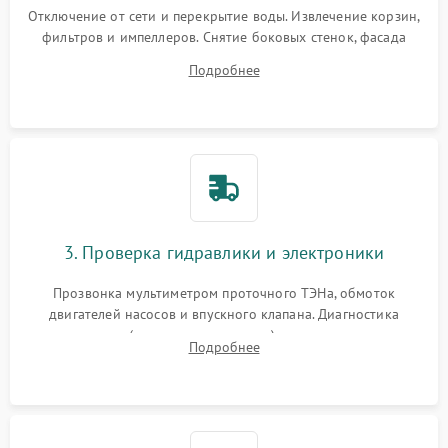
Отключение от сети и перекрытие воды. Извлечение корзин,
фильтров и импеллеров. Снятие боковых стенок, фасада
дверцы или нижнего поддона для прямого доступа к
Подробнее
циркуляционному насосу, ТЭНу и сливной помпе.
3. Проверка гидравлики и электроники
Прозвонка мультиметром проточного ТЭНа, обмоток
двигателей насосов и впускного клапана. Диагностика
прессостата (датчика уровня воды), датчика мутности,
Подробнее
концевика дверцы и электронного модуля управления.