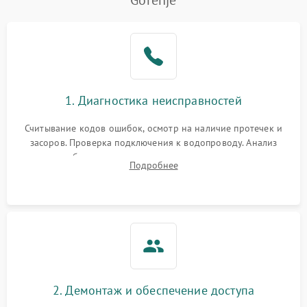
Gorenje
Не работает сушилка
2100 ₽
Подробнее →
Сбои в работе таймера
1700 ₽
Подробнее →
Проблемы с
2100 ₽
Подробнее →
1. Диагностика неисправностей
циркуляционным насосом
Считывание кодов ошибок, осмотр на наличие протечек и
засоров. Проверка подключения к водопроводу. Анализ
жалоб на отсутствие слива, нагрева, вращения
Подробнее
разбрызгивателей или срабатывание системы защиты
аквастоп.
2. Демонтаж и обеспечение доступа