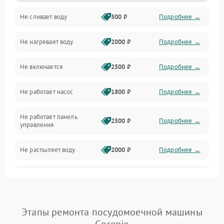
Не сливает воду
500 ₽
Подробнее →
Электропитание
Не нагревает воду
2000 ₽
Подробнее →
Датчики
Не включается
2500 ₽
Подробнее →
Нагрев
Не работает насос
1800 ₽
Подробнее →
Вода
Не работает панель
Гигиена
2500 ₽
Подробнее →
управления
Программное обеспечение
Не распыляет воду
2000 ₽
Подробнее →
Не запускается цикл
1800 ₽
Подробнее →
стирки
Проблемы с набором
Этапы ремонта посудомоечной машины
1800 ₽
Подробнее →
воды