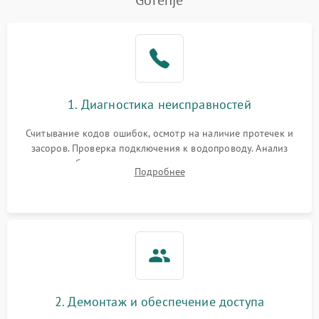
Gorenje
Не работает сушилка
2100 ₽
Подробнее →
Сбои в работе таймера
1700 ₽
Подробнее →
Проблемы с
2100 ₽
Подробнее →
1. Диагностика неисправностей
циркуляционным насосом
Считывание кодов ошибок, осмотр на наличие протечек и
засоров. Проверка подключения к водопроводу. Анализ
жалоб на отсутствие слива, нагрева, вращения
Подробнее
разбрызгивателей или срабатывание системы защиты
аквастоп.
2. Демонтаж и обеспечение доступа