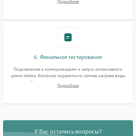
Подробнее
сборка корпуса и установка датчика поплавка.
6. Финальное тестирование
Подключение к коммуникациям и запуск интенсивного
цикла мойки. Контроль корректного залива, нагрева воды
до нужной температуры, отсутствия посторонних шумов,
Подробнее
штатного слива и абсолютной сухости в поддоне.
У Вас остались вопросы?