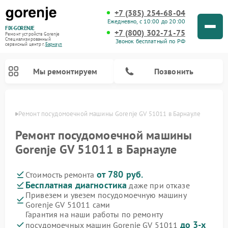
+7 (385) 254-68-04
Ежедневно, с 10:00 до 20:00
FIX-GORENJE
+7 (800) 302-71-75
Ремонт устройств Gorenje
Специализированный
Звонок бесплатный по РФ
cервисный центр г.
Барнаул
Мы ремонтируем
Позвонить
науле
Ремонт посудомоечной машины Gorenje GV 51011 в Барнауле
Ремонт посудомоечной машины
Gorenje GV 51011 в Барнауле
от 780 руб.
Стоимость ремонта
Бесплатная диагностика
даже при отказе
Привезем и увезем посудомоечную машину
Gorenje GV 51011 сами
Ремонт варочных панелей Gorenje
Ремонт водонагревателей Gorenje
Ремонт микроволновых печей Gorenje
Ремонт стиральных машин Gorenje
Ремонт духовых шкафов Gorenje
Ремонт парогенераторов Gorenje
Гарантия на наши работы по ремонту
до 3-х
посудомоечных машин Gorenje GV 51011