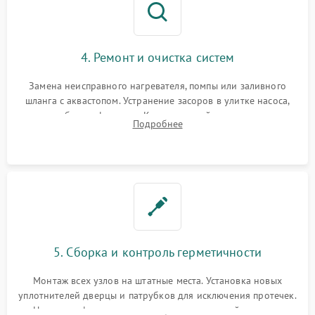
4. Ремонт и очистка систем
Замена неисправного нагревателя, помпы или заливного
шланга с аквастопом. Устранение засоров в улитке насоса,
патрубках и фильтрах. Компонентный ремонт платы
Подробнее
управления, восстановление поврежденной проводки.
5. Сборка и контроль герметичности
Монтаж всех узлов на штатные места. Установка новых
уплотнителей дверцы и патрубков для исключения протечек.
Надежная фиксация хомутов гидравлической системы,