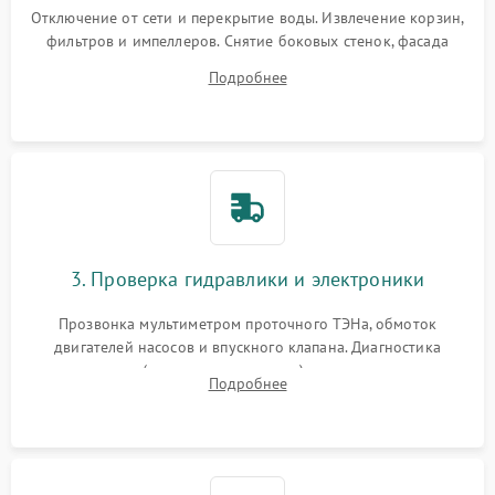
Отключение от сети и перекрытие воды. Извлечение корзин,
фильтров и импеллеров. Снятие боковых стенок, фасада
дверцы или нижнего поддона для прямого доступа к
Подробнее
циркуляционному насосу, ТЭНу и сливной помпе.
3. Проверка гидравлики и электроники
Прозвонка мультиметром проточного ТЭНа, обмоток
двигателей насосов и впускного клапана. Диагностика
прессостата (датчика уровня воды), датчика мутности,
Подробнее
концевика дверцы и электронного модуля управления.