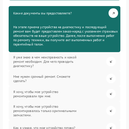
Какие документы вы предоставляете?
На этапе приема устройства на диагностику и последующий
ремонт вам будет предоставлен заказ-наряд с указанием страховых
обязательств на ваше устройство. Далее, после выполнения работ
по ремонту техники, вы получите акт выполненных работ и
гарантийный талон.
Я уже знаю в чем неисправность и какой
ремонт необходим. Для чего проводить
диагностику?
Мне нужен срочный ремонт. Сможете
сделать?
Я хочу, чтобы мое устройство
ремонтировали при мне.
Я хочу, чтобы мое устройство
ремонтировалось только оригинальными
запчастями.
Как я узнаю, что мое устройство готово?