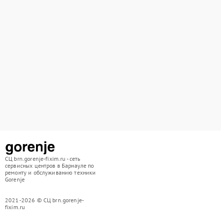
СЦ brn.gorenje-fixim.ru - сеть
сервисных центров в Барнауле по
ремонту и обслуживанию техники
Gorenje
2021-2026 © СЦ brn.gorenje-
fixim.ru