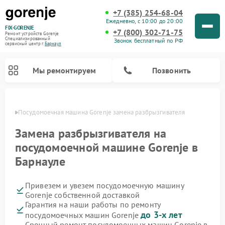
+7 (385) 254-68-04
Ежедневно, с 10:00 до 20:00
FIX-GORENJE
+7 (800) 302-71-75
Ремонт устройств Gorenje
Специализированный
Звонок бесплатный по РФ
cервисный центр г.
Барнаул
Мы ремонтируем
Позвонить
науле
Посудомоечная машина Gorenje замена разбрызгивателя
Замена разбрызгивателя на
посудомоечной машине Gorenje в
Барнауле
Привезем и увезем посудомоечную машину
Gorenje собственной доставкой
Гарантия на наши работы по ремонту
Ремонт варочных панелей Gorenje
Ремонт водонагревателей Gorenje
Ремонт микроволновых печей Gorenje
Ремонт стиральных машин Gorenje
Ремонт духовых шкафов Gorenje
Ремонт парогенераторов Gorenje
до 3-х лет
посудомоечных машин Gorenje
Срочный ремонт посудомоечных машин Gorenje в