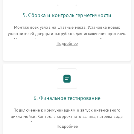
5. Сборка и контроль герметичности
Монтаж всех узлов на штатные места. Установка новых
уплотнителей дверцы и патрубков для исключения протечек.
Надежная фиксация хомутов гидравлической системы,
Подробнее
сборка корпуса и установка датчика поплавка.
6. Финальное тестирование
Подключение к коммуникациям и запуск интенсивного
цикла мойки. Контроль корректного залива, нагрева воды
до нужной температуры, отсутствия посторонних шумов,
Подробнее
штатного слива и абсолютной сухости в поддоне.