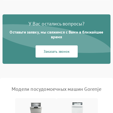
1800 ₽
Подробнее →
стирки
Проблемы с набором
1800 ₽
Подробнее →
воды
У Вас остались вопросы?
Оставьте заявку, мы свяжемся с Вами в ближайшее
Не работает сушилка
2100 ₽
Подробнее →
время
Сбои в работе таймера
1700 ₽
Подробнее →
Заказать звонок
Проблемы с
2100 ₽
Подробнее →
циркуляционным насосом
Модели посудомоечных машин Gorenje