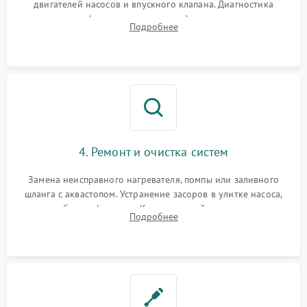
двигателей насосов и впускного клапана. Диагностика
прессостата (датчика уровня воды), датчика мутности,
Подробнее
концевика дверцы и электронного модуля управления.
4. Ремонт и очистка систем
Замена неисправного нагревателя, помпы или заливного
шланга с аквастопом. Устранение засоров в улитке насоса,
патрубках и фильтрах. Компонентный ремонт платы
Подробнее
управления, восстановление поврежденной проводки.