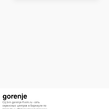
СЦ brn.gorenje-fixim.ru - сеть
сервисных центров в Барнауле по
ремонту и обслуживанию техники