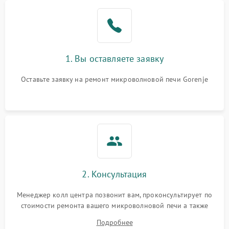
Проблемы с вентилятором
2000 ₽
Подробнее →
Поломка системы
2200 ₽
Подробнее →
охлаждения
1. Вы оставляете заявку
Не работают сенсорные
2400 ₽
Подробнее →
кнопки
Оставьте заявку на ремонт микроволновой печи Gorenje
Не горит подсветка
2000 ₽
Подробнее →
Сломался трансформатор
1000 ₽
Подробнее →
2. Консультация
Менеджер колл центра позвонит вам, проконсультирует по
стоимости ремонта вашего микроволновой печи а также
ответит на все ваши вопросы.
Подробнее