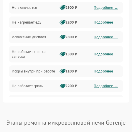
Не включается
2500 ₽
Подробнее →
Механика и внутренние элементы
Не нагревает еду
2200 ₽
Подробнее →
Механические повреждения
Искажение дисплея
2800 ₽
Подробнее →
Питание и запуск
Не работает кнопка
Нагрев и приготовление
1500 ₽
Подробнее →
запуска
Программное обеспечение
Искры внутри при работе
1100 ₽
Подробнее →
Не работает гриль
2200 ₽
Подробнее →
Перегрев или отключение
2400 ₽
Подробнее →
во время работы
Появление запаха гари
2400 ₽
Подробнее →
Этапы ремонта микроволновой печи Gorenje