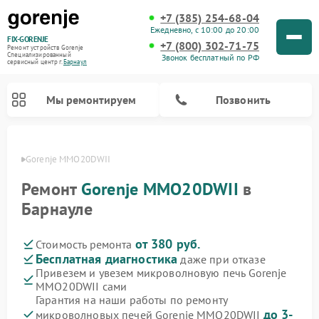
+7 (385) 254-68-04
Ежедневно, с 10:00 до 20:00
FIX-GORENJE
+7 (800) 302-71-75
Ремонт устройств Gorenje
Специализированный
Звонок бесплатный по РФ
cервисный центр г.
Барнаул
Мы ремонтируем
Позвонить
renje
Gorenje MMO20DWII
Ремонт
Gorenje MMO20DWII
в
Барнауле
от 380 руб.
Стоимость ремонта
Бесплатная диагностика
даже при отказе
Привезем и увезем микроволновую печь Gorenje
MMO20DWII сами
Ремонт варочных панелей Gorenje
Ремонт посудомоечных машин Gorenje
Ремонт стиральных машин Gorenje
Ремонт духовых шкафов Gorenje
Ремонт водонагревателей Gorenje
Ремонт парогенераторов Gorenje
Гарантия на наши работы по ремонту
до 3-
микроволновых печей Gorenje MMO20DWII