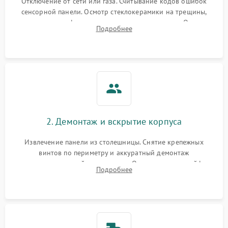
Отключение от сети или газа. Считывание кодов ошибок
сенсорной панели. Осмотр стеклокерамики на трещины,
проверка конфорок на равномерность нагрева. Опрос
Подробнее
клиента о симптомах (не включается, не видит посуду,
щелкает).
2. Демонтаж и вскрытие корпуса
Извлечение панели из столешницы. Снятие крепежных
винтов по периметру и аккуратный демонтаж
стеклокерамической поверхности. Отсоединение шлейфов
Подробнее
сенсорного блока для доступа к силовым платам, катушкам
или ТЭНам.