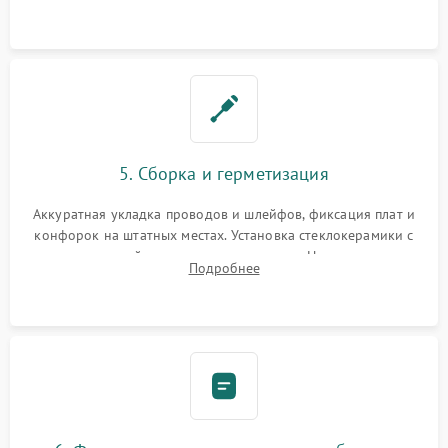
дорожек. Очистка контактов и замена поврежденной
проводки.
5. Сборка и герметизация
Аккуратная укладка проводов и шлейфов, фиксация плат и
конфорок на штатных местах. Установка стеклокерамики с
проверкой равномерности зазоров. Нанесение
Подробнее
термостойкого герметика или укладка уплотнительной
ленты по контуру.