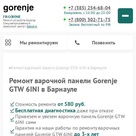
+7 (385) 254-68-04
Ежедневно, с 10:00 до 20:00
FIX-GORENJE
+7 (800) 302-71-75
Ремонт устройств Gorenje
Специализированный
Звонок бесплатный по РФ
cервисный центр г.
Барнаул
Мы ремонтируем
Позвонить
науле
Ремонт варочной панели Gorenje GTW 6INI в Барнауле
Ремонт варочной панели Gorenje
GTW 6INI в Барнауле
от 580 руб.
Стоимость ремонта
Бесплатная диагностика
даже при отказе
Привезем и увезем варочную панель Gorenje GTW
6INI сами
Ремонт духовых шкафов Gorenje
Ремонт водонагревателей Gorenje
Ремонт микроволновых печей Gorenje
Ремонт стиральных машин Gorenje
Ремонт посудомоечных машин Gorenje
Ремонт парогенераторов Gorenje
Гарантия на наши работы по ремонту варочных
до 3-х лет
панелей Gorenje GTW 6INI