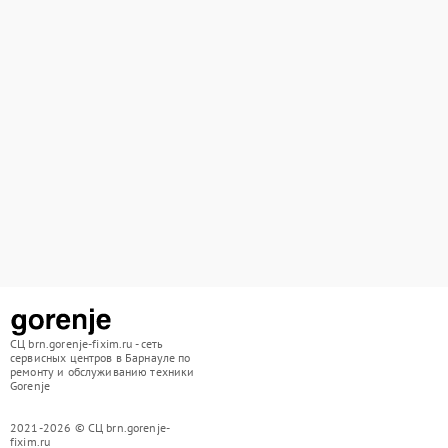
СЦ brn.gorenje-fixim.ru - сеть
сервисных центров в Барнауле по
ремонту и обслуживанию техники
Gorenje
2021-2026 © СЦ brn.gorenje-
fixim.ru