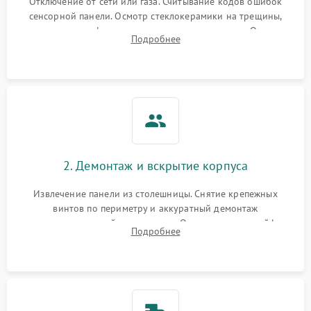
Отключение от сети или газа. Считывание кодов ошибок
сенсорной панели. Осмотр стеклокерамики на трещины,
проверка конфорок на равномерность нагрева. Опрос
Подробнее
клиента о симптомах (не включается, не видит посуду,
щелкает).
2. Демонтаж и вскрытие корпуса
Извлечение панели из столешницы. Снятие крепежных
винтов по периметру и аккуратный демонтаж
стеклокерамической поверхности. Отсоединение шлейфов
Подробнее
сенсорного блока для доступа к силовым платам, катушкам
или ТЭНам.