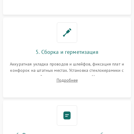
дорожек. Очистка контактов и замена поврежденной
проводки.
5. Сборка и герметизация
Аккуратная укладка проводов и шлейфов, фиксация плат и
конфорок на штатных местах. Установка стеклокерамики с
проверкой равномерности зазоров. Нанесение
Подробнее
термостойкого герметика или укладка уплотнительной
ленты по контуру.