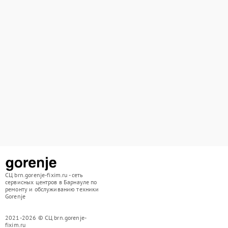
СЦ brn.gorenje-fixim.ru - сеть
сервисных центров в Барнауле по
ремонту и обслуживанию техники
Gorenje
2021-2026 © СЦ brn.gorenje-
fixim.ru