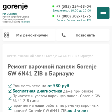
+7 (385) 254-68-04
Ежедневно, с 10:00 до 20:00
FIX-GORENJE
+7 (800) 302-71-75
Ремонт устройств Gorenje
Специализированный
Звонок бесплатный по РФ
cервисный центр г.
Барнаул
Мы ремонтируем
Позвонить
науле
Ремонт варочной панели Gorenje GW 6N41 ZIB в Барнауле
Ремонт варочной панели Gorenje
GW 6N41 ZIB в Барнауле
от 580 руб.
Стоимость ремонта
Бесплатная диагностика
даже при отказе
Привезем и увезем варочную панель Gorenje GW
6N41 ZIB сами
Ремонт духовых шкафов Gorenje
Ремонт водонагревателей Gorenje
Ремонт микроволновых печей Gorenje
Ремонт стиральных машин Gorenje
Ремонт посудомоечных машин Gorenje
Ремонт парогенераторов Gorenje
Гарантия на наши работы по ремонту варочных
до 3-х лет
панелей Gorenje GW 6N41 ZIB