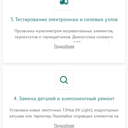
3. Тестирование электронных и силовых узлов
Прозвонка мультиметром нагревательных элементов,
термостатов и термодатчиков. Диагностика силового
модуля, реле, диодных мостов и IGBT-транзисторов (для
Подробнее
индукции). Проверка кранов и газ-контроля (для газовых
панелей).
4. Замена деталей и компонентный ремонт
Установка новых ленточных ТЭНов (Hi-Light), индукторных
катушек или термопар. Перепайка сгоревших элементов на
плате управления, восстановление токопроводящих
Подробнее