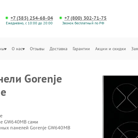
+7 (385) 254-68-04
+7 (800) 302-71-75
Ежедневно, с 10:00 до 20:00
Звонок бесплатный по РФ
ны
О нас
Отзывы
Доставка
Гарантии
Акции и скидки
Зая
нели Gorenje
ле
е
nje GW640MB сами
очных панелей Gorenje GW640MB