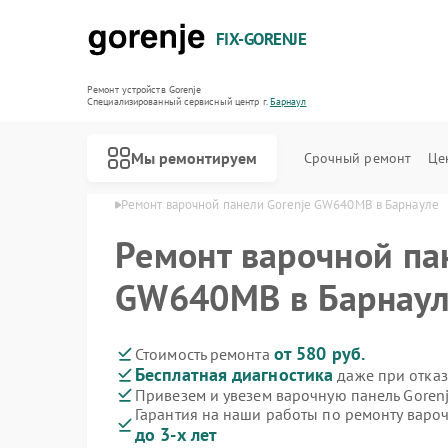
FIX-GORENJE
Ремонт устройств Gorenje
Специализированный cервисный центр г.
Барнаул
Мы ремонтируем
Срочный ремонт
Це
 Gorenje в Барнауле
Ремонт варочной панели Gorenje GW640MB в Барнауле
Ремонт варочной па
GW640MB в Барнау
от 580 руб.
Стоимость ремонта
Бесплатная диагностика
даже при отказ
Привезем и увезем варочную панель Gore
Гарантия на наши работы по ремонту вар
до 3-х лет