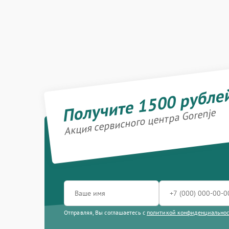
Получите 1500 рубле
Акция сервисного центра Gorenje
Отправляя, Вы соглашаетесь с
политикой конфиденциально