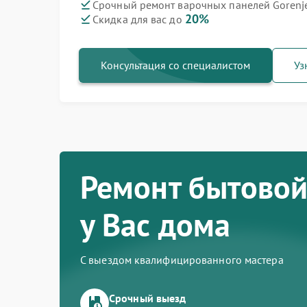
Срочный ремонт варочных панелей Gorenj
20%
Скидка для вас до
Ремонт духовых шкафов Gorenje
Ремонт посудомоечных машин Gorenje
Ремонт водонагревателей Gorenje
Ремонт микроволновых печей Gorenje
Ремонт парогенераторов Gorenje
Ремонт стиральных машин Gorenje
Ремонт холодильников Gorenje
Консультация со специалистом
Уз
Ремонт бытовой
у Вас дома
С выездом квалифицированного мастера
Срочный выезд