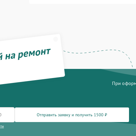
й на ремонт
При оформл
Отправить заявку и получить 1500 ₽
сти