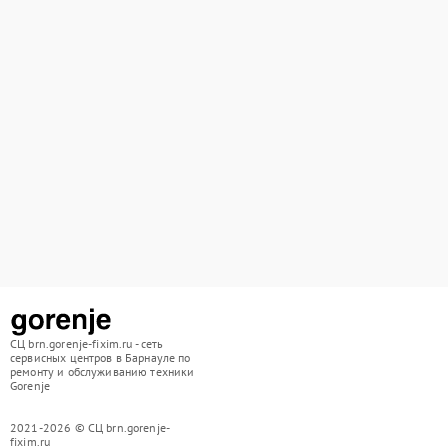
СЦ brn.gorenje-fixim.ru - сеть
сервисных центров в Барнауле по
ремонту и обслуживанию техники
Gorenje
2021-2026 © СЦ brn.gorenje-
fixim.ru