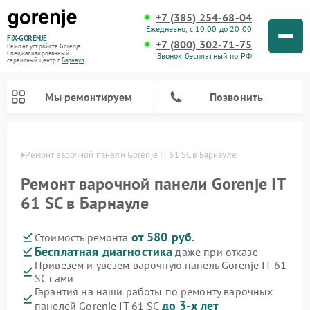
+7 (385) 254-68-04
Ежедневно, с 10:00 до 20:00
FIX-GORENJE
+7 (800) 302-71-75
Ремонт устройств Gorenje
Специализированный
Звонок бесплатный по РФ
cервисный центр г.
Барнаул
Мы ремонтируем
Позвонить
науле
Ремонт варочной панели Gorenje IT 61 SC в Барнауле
Ремонт варочной панели Gorenje IT
61 SC в Барнауле
от 580 руб.
Стоимость ремонта
Бесплатная диагностика
даже при отказе
Привезем и увезем варочную панель Gorenje IT 61
SC сами
Ремонт духовых шкафов Gorenje
Ремонт водонагревателей Gorenje
Ремонт микроволновых печей Gorenje
Ремонт стиральных машин Gorenje
Ремонт посудомоечных машин Gorenje
Ремонт парогенераторов Gorenje
Гарантия на наши работы по ремонту варочных
до 3-х лет
панелей Gorenje IT 61 SC