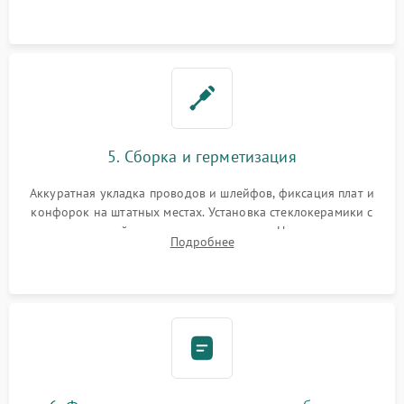
дорожек. Очистка контактов и замена поврежденной
проводки.
5. Сборка и герметизация
Аккуратная укладка проводов и шлейфов, фиксация плат и
конфорок на штатных местах. Установка стеклокерамики с
проверкой равномерности зазоров. Нанесение
Подробнее
термостойкого герметика или укладка уплотнительной
ленты по контуру.