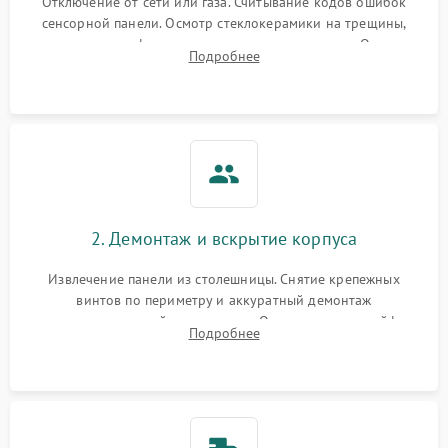
Отключение от сети или газа. Считывание кодов ошибок
сенсорной панели. Осмотр стеклокерамики на трещины,
проверка конфорок на равномерность нагрева. Опрос
Подробнее
клиента о симптомах (не включается, не видит посуду,
щелкает).
2. Демонтаж и вскрытие корпуса
Извлечение панели из столешницы. Снятие крепежных
винтов по периметру и аккуратный демонтаж
стеклокерамической поверхности. Отсоединение шлейфов
Подробнее
сенсорного блока для доступа к силовым платам, катушкам
или ТЭНам.