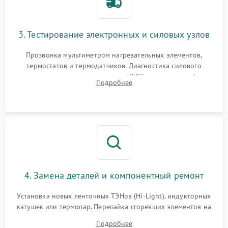
3. Тестирование электронных и силовых узлов
Прозвонка мультиметром нагревательных элементов,
термостатов и термодатчиков. Диагностика силового
модуля, реле, диодных мостов и IGBT-транзисторов (для
Подробнее
индукции). Проверка кранов и газ-контроля (для газовых
панелей).
4. Замена деталей и компонентный ремонт
Установка новых ленточных ТЭНов (Hi-Light), индукторных
катушек или термопар. Перепайка сгоревших элементов на
плате управления, восстановление токопроводящих
Подробнее