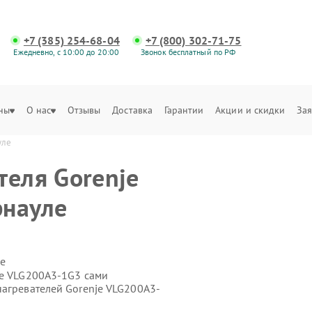
+7 (385) 254-68-04
+7 (800) 302-71-75
Ежедневно, с 10:00 до 20:00
Звонок бесплатный по РФ
ны
О нас
Отзывы
Доставка
Гарантии
Акции и скидки
Зая
уле
теля Gorenje
рнауле
е
je VLG200A3-1G3 сами
нагревателей Gorenje VLG200A3-